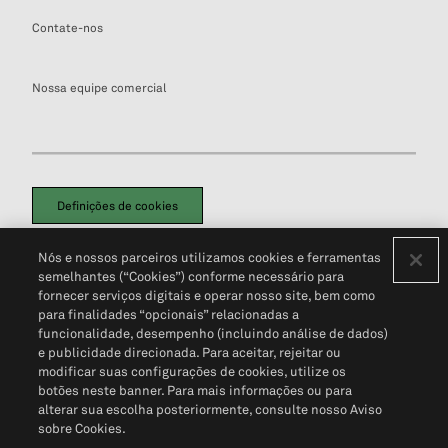
Contate-nos
Nossa equipe comercial
Definições de cookies
Disclaimers Legais
Termos de Uso
Aviso de Cookies
Nós e nossos parceiros utilizamos cookies e ferramentas
Política de Privacidade
Portal de privacidade do cliente (em inglês)
semelhantes (“Cookies”) conforme necessário para
Não Venda Minhas Informações Pessoais
© 2026 S&P Global
fornecer serviços digitais e operar nosso site, bem como
para finalidades “opcionais” relacionadas a
funcionalidade, desempenho (incluindo análise de dados)
e publicidade direcionada. Para aceitar, rejeitar ou
modificar suas configurações de cookies, utilize os
botões neste banner. Para mais informações ou para
alterar sua escolha posteriormente, consulte nosso Aviso
sobre Cookies.