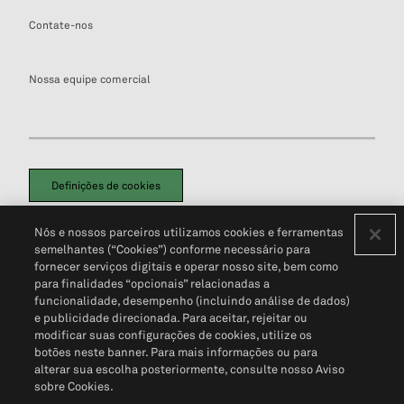
Contate-nos
Nossa equipe comercial
Definições de cookies
Disclaimers Legais
Termos de Uso
Aviso de Cookies
Nós e nossos parceiros utilizamos cookies e ferramentas
Política de Privacidade
Portal de privacidade do cliente (em inglês)
semelhantes (“Cookies”) conforme necessário para
Não Venda Minhas Informações Pessoais
© 2026 S&P Global
fornecer serviços digitais e operar nosso site, bem como
para finalidades “opcionais” relacionadas a
funcionalidade, desempenho (incluindo análise de dados)
e publicidade direcionada. Para aceitar, rejeitar ou
modificar suas configurações de cookies, utilize os
botões neste banner. Para mais informações ou para
alterar sua escolha posteriormente, consulte nosso Aviso
sobre Cookies.