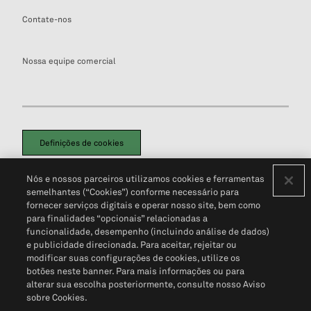
Contate-nos
Nossa equipe comercial
Definições de cookies
Disclaimers Legais
Termos de Uso
Aviso de Cookies
Nós e nossos parceiros utilizamos cookies e ferramentas
Política de Privacidade
Portal de privacidade do cliente (em inglês)
semelhantes (“Cookies”) conforme necessário para
Não Venda Minhas Informações Pessoais
© 2026 S&P Global
fornecer serviços digitais e operar nosso site, bem como
para finalidades “opcionais” relacionadas a
funcionalidade, desempenho (incluindo análise de dados)
e publicidade direcionada. Para aceitar, rejeitar ou
modificar suas configurações de cookies, utilize os
botões neste banner. Para mais informações ou para
alterar sua escolha posteriormente, consulte nosso Aviso
sobre Cookies.