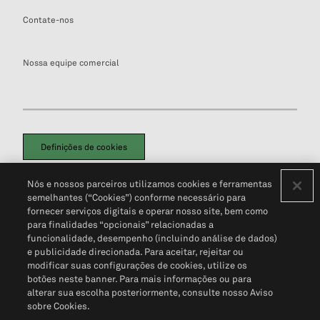
Contate-nos
Nossa equipe comercial
Definições de cookies
Disclaimers Legais
Termos de Uso
Aviso de Cookies
Nós e nossos parceiros utilizamos cookies e ferramentas
Política de Privacidade
Portal de privacidade do cliente (em inglês)
semelhantes (“Cookies”) conforme necessário para
Não Venda Minhas Informações Pessoais
© 2026 S&P Global
fornecer serviços digitais e operar nosso site, bem como
para finalidades “opcionais” relacionadas a
funcionalidade, desempenho (incluindo análise de dados)
e publicidade direcionada. Para aceitar, rejeitar ou
modificar suas configurações de cookies, utilize os
botões neste banner. Para mais informações ou para
alterar sua escolha posteriormente, consulte nosso Aviso
sobre Cookies.