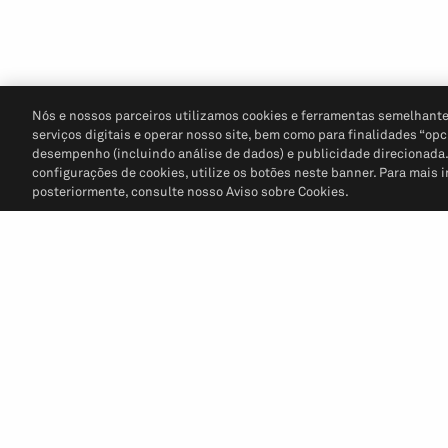
Nós e nossos parceiros utilizamos cookies e ferramentas semelhante
serviços digitais e operar nosso site, bem como para finalidades “opc
desempenho (incluindo análise de dados) e publicidade direcionada. P
configurações de cookies, utilize os botões neste banner. Para mais 
posteriormente, consulte nosso Aviso sobre Cookies.