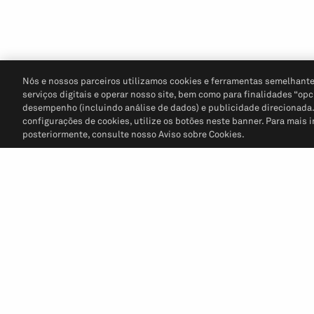
Nós e nossos parceiros utilizamos cookies e ferramentas semelhante
serviços digitais e operar nosso site, bem como para finalidades “opc
desempenho (incluindo análise de dados) e publicidade direcionada. P
configurações de cookies, utilize os botões neste banner. Para mais 
posteriormente, consulte nosso Aviso sobre Cookies.