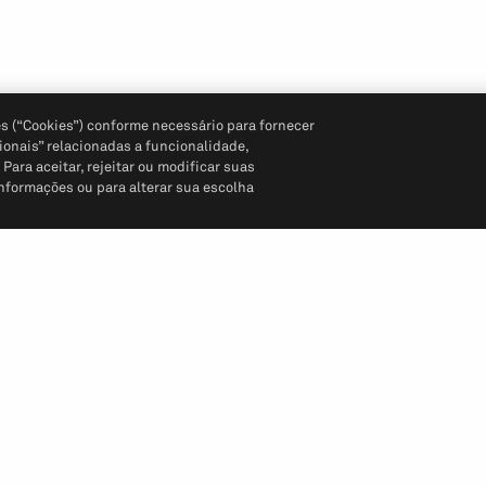
s (“Cookies”) conforme necessário para fornecer
ionais” relacionadas a funcionalidade,
ara aceitar, rejeitar ou modificar suas
informações ou para alterar sua escolha
Siga-nos