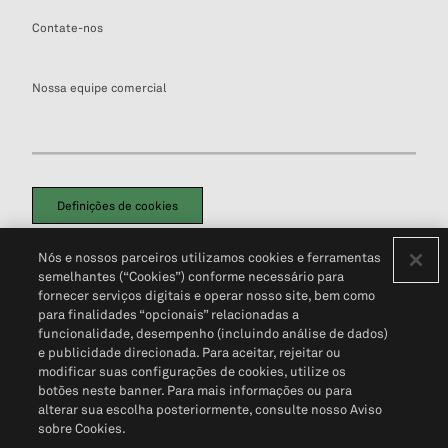
Contate-nos
Nossa equipe comercial
Definições de cookies
Disclaimers Legais
Termos de Uso
Aviso de Cookies
Nós e nossos parceiros utilizamos cookies e ferramentas
Política de Privacidade
Portal de privacidade do cliente (em inglês)
semelhantes (“Cookies”) conforme necessário para
Não Venda Minhas Informações Pessoais
© 2026 S&P Global
fornecer serviços digitais e operar nosso site, bem como
para finalidades “opcionais” relacionadas a
funcionalidade, desempenho (incluindo análise de dados)
e publicidade direcionada. Para aceitar, rejeitar ou
modificar suas configurações de cookies, utilize os
botões neste banner. Para mais informações ou para
alterar sua escolha posteriormente, consulte nosso Aviso
sobre Cookies.