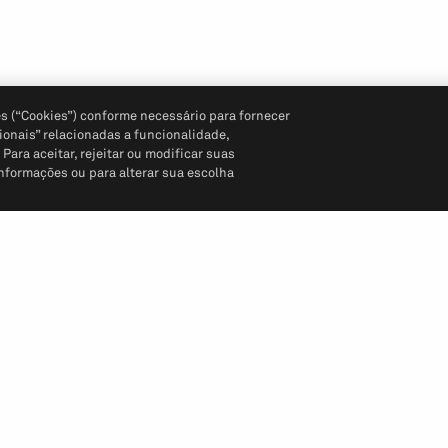
s (“Cookies”) conforme necessário para fornecer
ionais” relacionadas a funcionalidade,
ara aceitar, rejeitar ou modificar suas
informações ou para alterar sua escolha
Siga-nos