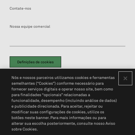
Contate-nos
Nossa equipe comercial
Definições de cookies
Disclaimers Legais
Termos de Uso
Aviso de Cookies
Nós e nossos parceiros utilizamos cookies e ferramentas
Política de Privacidade
Portal de privacidade do cliente (em inglês)
semelhantes (“Cookies”) conforme necessário para
Não Venda Minhas Informações Pessoais
© 2026 S&P Global
fornecer serviços digitais e operar nosso site, bem como
para finalidades “opcionais” relacionadas a
funcionalidade, desempenho (incluindo análise de dados)
e publicidade direcionada. Para aceitar, rejeitar ou
modificar suas configurações de cookies, utilize os
botões neste banner. Para mais informações ou para
alterar sua escolha posteriormente, consulte nosso Aviso
sobre Cookies.