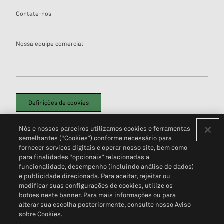
Contate-nos
Nossa equipe comercial
Definições de cookies
Disclaimers Legais
Termos de Uso
Aviso de Cookies
Nós e nossos parceiros utilizamos cookies e ferramentas
Política de Privacidade
Portal de privacidade do cliente (em inglês)
semelhantes (“Cookies”) conforme necessário para
Não Venda Minhas Informações Pessoais
© 2026 S&P Global
fornecer serviços digitais e operar nosso site, bem como
para finalidades “opcionais” relacionadas a
funcionalidade, desempenho (incluindo análise de dados)
e publicidade direcionada. Para aceitar, rejeitar ou
modificar suas configurações de cookies, utilize os
botões neste banner. Para mais informações ou para
alterar sua escolha posteriormente, consulte nosso Aviso
sobre Cookies.