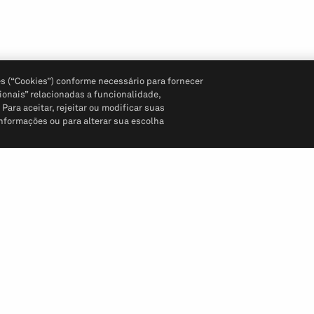
s (“Cookies”) conforme necessário para fornecer
ionais” relacionadas a funcionalidade,
ara aceitar, rejeitar ou modificar suas
informações ou para alterar sua escolha
Siga-nos