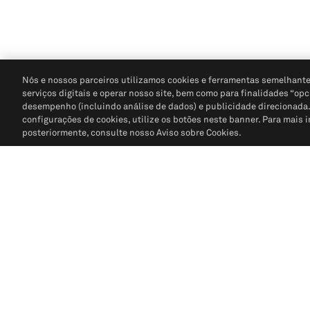
Nós e nossos parceiros utilizamos cookies e ferramentas semelhante
serviços digitais e operar nosso site, bem como para finalidades “opc
desempenho (incluindo análise de dados) e publicidade direcionada. P
configurações de cookies, utilize os botões neste banner. Para mais 
posteriormente, consulte nosso Aviso sobre Cookies.