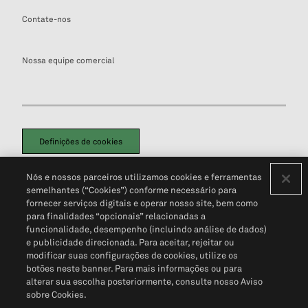
Contate-nos
Nossa equipe comercial
Definições de cookies
Disclaimers Legais
Termos de Uso
Aviso de Cookies
Nós e nossos parceiros utilizamos cookies e ferramentas
Política de Privacidade
Portal de privacidade do cliente (em inglês)
semelhantes (“Cookies”) conforme necessário para
Não Venda Minhas Informações Pessoais
© 2026 S&P Global
fornecer serviços digitais e operar nosso site, bem como
para finalidades “opcionais” relacionadas a
funcionalidade, desempenho (incluindo análise de dados)
e publicidade direcionada. Para aceitar, rejeitar ou
modificar suas configurações de cookies, utilize os
botões neste banner. Para mais informações ou para
alterar sua escolha posteriormente, consulte nosso Aviso
sobre Cookies.