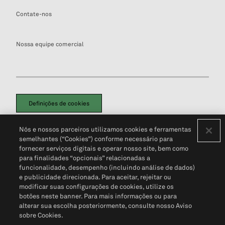
Contate-nos
Nossa equipe comercial
Definições de cookies
Disclaimers Legais
Termos de Uso
Aviso de Cookies
Nós e nossos parceiros utilizamos cookies e ferramentas
Política de Privacidade
Portal de privacidade do cliente (em inglês)
semelhantes (“Cookies”) conforme necessário para
Não Venda Minhas Informações Pessoais
© 2026 S&P Global
fornecer serviços digitais e operar nosso site, bem como
para finalidades “opcionais” relacionadas a
funcionalidade, desempenho (incluindo análise de dados)
e publicidade direcionada. Para aceitar, rejeitar ou
modificar suas configurações de cookies, utilize os
botões neste banner. Para mais informações ou para
alterar sua escolha posteriormente, consulte nosso Aviso
sobre Cookies.