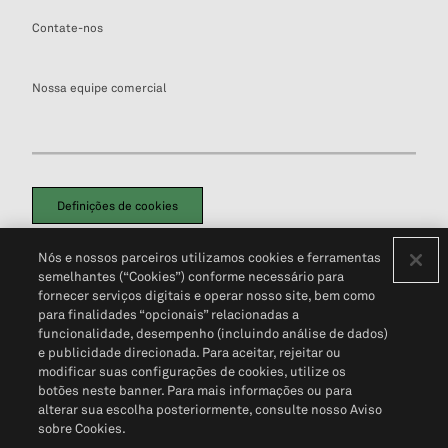
Contate-nos
Nossa equipe comercial
Definições de cookies
Disclaimers Legais
Termos de Uso
Aviso de Cookies
Nós e nossos parceiros utilizamos cookies e ferramentas
Política de Privacidade
Portal de privacidade do cliente (em inglês)
semelhantes (“Cookies”) conforme necessário para
Não Venda Minhas Informações Pessoais
© 2026 S&P Global
fornecer serviços digitais e operar nosso site, bem como
para finalidades “opcionais” relacionadas a
funcionalidade, desempenho (incluindo análise de dados)
e publicidade direcionada. Para aceitar, rejeitar ou
modificar suas configurações de cookies, utilize os
botões neste banner. Para mais informações ou para
alterar sua escolha posteriormente, consulte nosso Aviso
sobre Cookies.