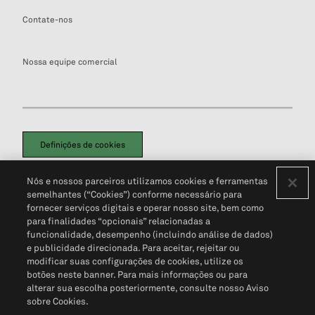
Contate-nos
Nossa equipe comercial
Definições de cookies
Disclaimers Legais
Termos de Uso
Aviso de Cookies
Nós e nossos parceiros utilizamos cookies e ferramentas
Política de Privacidade
Portal de privacidade do cliente (em inglês)
semelhantes (“Cookies”) conforme necessário para
Não Venda Minhas Informações Pessoais
© 2026 S&P Global
fornecer serviços digitais e operar nosso site, bem como
para finalidades “opcionais” relacionadas a
funcionalidade, desempenho (incluindo análise de dados)
e publicidade direcionada. Para aceitar, rejeitar ou
modificar suas configurações de cookies, utilize os
botões neste banner. Para mais informações ou para
alterar sua escolha posteriormente, consulte nosso Aviso
sobre Cookies.