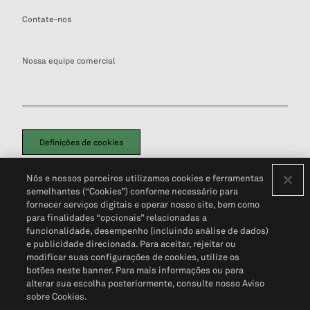
Contate-nos
Nossa equipe comercial
Definições de cookies
Disclaimers Legais
Termos de Uso
Aviso de Cookies
Nós e nossos parceiros utilizamos cookies e ferramentas
Política de Privacidade
Portal de privacidade do cliente (em inglês)
semelhantes (“Cookies”) conforme necessário para
Não Venda Minhas Informações Pessoais
© 2026 S&P Global
fornecer serviços digitais e operar nosso site, bem como
para finalidades “opcionais” relacionadas a
funcionalidade, desempenho (incluindo análise de dados)
e publicidade direcionada. Para aceitar, rejeitar ou
modificar suas configurações de cookies, utilize os
botões neste banner. Para mais informações ou para
alterar sua escolha posteriormente, consulte nosso Aviso
sobre Cookies.