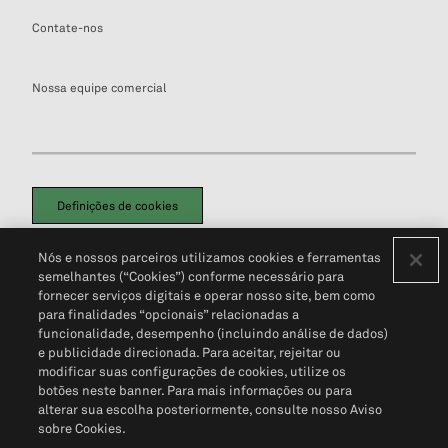
Contate-nos
Nossa equipe comercial
Definições de cookies
Disclaimers Legais
Termos de Uso
Aviso de Cookies
Nós e nossos parceiros utilizamos cookies e ferramentas
Política de Privacidade
Portal de privacidade do cliente (em inglês)
semelhantes (“Cookies”) conforme necessário para
Não Venda Minhas Informações Pessoais
© 2026 S&P Global
fornecer serviços digitais e operar nosso site, bem como
para finalidades “opcionais” relacionadas a
funcionalidade, desempenho (incluindo análise de dados)
e publicidade direcionada. Para aceitar, rejeitar ou
modificar suas configurações de cookies, utilize os
botões neste banner. Para mais informações ou para
alterar sua escolha posteriormente, consulte nosso Aviso
sobre Cookies.