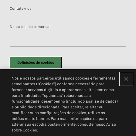
Contate-nos
Nossa equipe comercial
Definições de cookies
Disclaimers Legais
Termos de Uso
Aviso de Cookies
Nós e nossos parceiros utilizamos cookies e ferramentas
Política de Privacidade
Portal de privacidade do cliente (em inglês)
semelhantes (“Cookies”) conforme necessário para
Não Venda Minhas Informações Pessoais
© 2026 S&P Global
fornecer serviços digitais e operar nosso site, bem como
para finalidades “opcionais” relacionadas a
funcionalidade, desempenho (incluindo análise de dados)
e publicidade direcionada. Para aceitar, rejeitar ou
modificar suas configurações de cookies, utilize os
botões neste banner. Para mais informações ou para
alterar sua escolha posteriormente, consulte nosso Aviso
sobre Cookies.