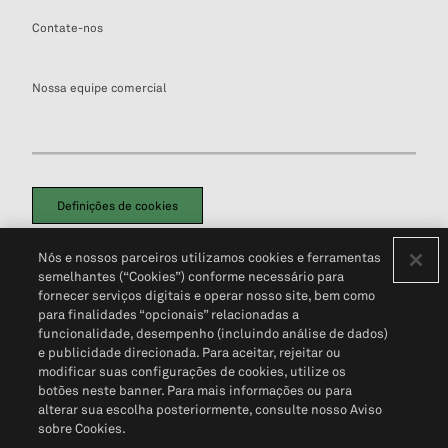
Contate-nos
Nossa equipe comercial
Definições de cookies
Disclaimers Legais
Termos de Uso
Aviso de Cookies
Nós e nossos parceiros utilizamos cookies e ferramentas
Política de Privacidade
Portal de privacidade do cliente (em inglês)
semelhantes (“Cookies”) conforme necessário para
Não Venda Minhas Informações Pessoais
© 2026 S&P Global
fornecer serviços digitais e operar nosso site, bem como
para finalidades “opcionais” relacionadas a
funcionalidade, desempenho (incluindo análise de dados)
e publicidade direcionada. Para aceitar, rejeitar ou
modificar suas configurações de cookies, utilize os
botões neste banner. Para mais informações ou para
alterar sua escolha posteriormente, consulte nosso Aviso
sobre Cookies.