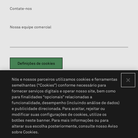
Contate-nos
Nossa equipe comercial
Definições de cookies
Disclaimers Legais
Termos de Uso
Aviso de Cookies
Nós e nossos parceiros utilizamos cookies e ferramentas
Política de Privacidade
Portal de privacidade do cliente (em inglês)
semelhantes (“Cookies”) conforme necessário para
Não Venda Minhas Informações Pessoais
© 2026 S&P Global
fornecer serviços digitais e operar nosso site, bem como
para finalidades “opcionais” relacionadas a
funcionalidade, desempenho (incluindo análise de dados)
e publicidade direcionada. Para aceitar, rejeitar ou
modificar suas configurações de cookies, utilize os
botões neste banner. Para mais informações ou para
alterar sua escolha posteriormente, consulte nosso Aviso
sobre Cookies.