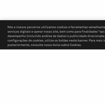
Nós e nossos parceiros utilizamos cookies e ferramentas semelhante
serviços digitais e operar nosso site, bem como para finalidades “opc
desempenho (incluindo análise de dados) e publicidade direcionada. P
configurações de cookies, utilize os botões neste banner. Para mais 
posteriormente, consulte nosso Aviso sobre Cookies.