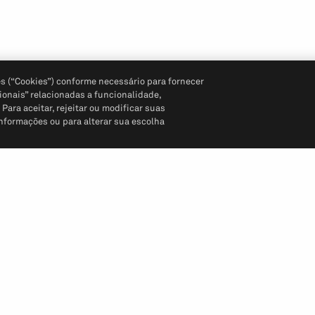
s (“Cookies”) conforme necessário para fornecer
ionais” relacionadas a funcionalidade,
ara aceitar, rejeitar ou modificar suas
informações ou para alterar sua escolha
Siga-nos