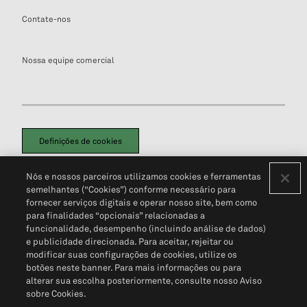
Contate-nos
Nossa equipe comercial
Definições de cookies
Disclaimers Legais
Termos de Uso
Aviso de Cookies
Nós e nossos parceiros utilizamos cookies e ferramentas
Política de Privacidade
Portal de privacidade do cliente (em inglês)
semelhantes (“Cookies”) conforme necessário para
Não Venda Minhas Informações Pessoais
© 2026 S&P Global
fornecer serviços digitais e operar nosso site, bem como
para finalidades “opcionais” relacionadas a
funcionalidade, desempenho (incluindo análise de dados)
e publicidade direcionada. Para aceitar, rejeitar ou
modificar suas configurações de cookies, utilize os
botões neste banner. Para mais informações ou para
alterar sua escolha posteriormente, consulte nosso Aviso
sobre Cookies.