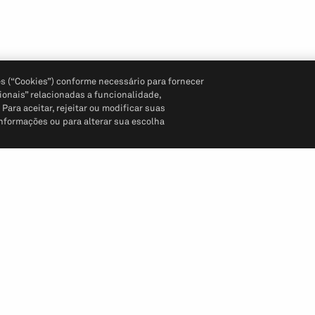
s (“Cookies”) conforme necessário para fornecer
ionais” relacionadas a funcionalidade,
ara aceitar, rejeitar ou modificar suas
informações ou para alterar sua escolha
Siga-nos