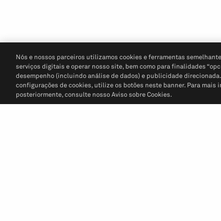
Nós e nossos parceiros utilizamos cookies e ferramentas semelhante
serviços digitais e operar nosso site, bem como para finalidades “opc
desempenho (incluindo análise de dados) e publicidade direcionada. P
configurações de cookies, utilize os botões neste banner. Para mais 
posteriormente, consulte nosso Aviso sobre Cookies.