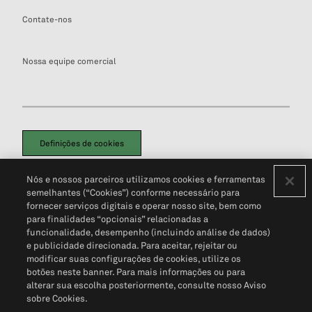
Contate-nos
Nossa equipe comercial
Definições de cookies
Disclaimers Legais
Termos de Uso
Aviso de Cookies
Nós e nossos parceiros utilizamos cookies e ferramentas
Política de Privacidade
Portal de privacidade do cliente (em inglês)
semelhantes (“Cookies”) conforme necessário para
Não Venda Minhas Informações Pessoais
© 2026 S&P Global
fornecer serviços digitais e operar nosso site, bem como
para finalidades “opcionais” relacionadas a
funcionalidade, desempenho (incluindo análise de dados)
e publicidade direcionada. Para aceitar, rejeitar ou
modificar suas configurações de cookies, utilize os
botões neste banner. Para mais informações ou para
alterar sua escolha posteriormente, consulte nosso Aviso
sobre Cookies.