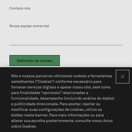
Contate-nos
Nossa equipe comercial
Definições de cookies
Disclaimers Legais
Termos de Uso
Aviso de Cookies
Nós e nossos parceiros utilizamos cookies e ferramentas
Política de Privacidade
Portal de privacidade do cliente (em inglês)
semelhantes (“Cookies”) conforme necessário para
Não Venda Minhas Informações Pessoais
© 2026 S&P Global
fornecer serviços digitais e operar nosso site, bem como
para finalidades “opcionais” relacionadas a
funcionalidade, desempenho (incluindo análise de dados)
e publicidade direcionada. Para aceitar, rejeitar ou
modificar suas configurações de cookies, utilize os
botões neste banner. Para mais informações ou para
alterar sua escolha posteriormente, consulte nosso Aviso
sobre Cookies.