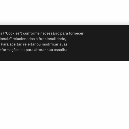
s (“Cookies”) conforme necessário para fornecer
ionais” relacionadas a funcionalidade,
ara aceitar, rejeitar ou modificar suas
informações ou para alterar sua escolha
Siga-nos