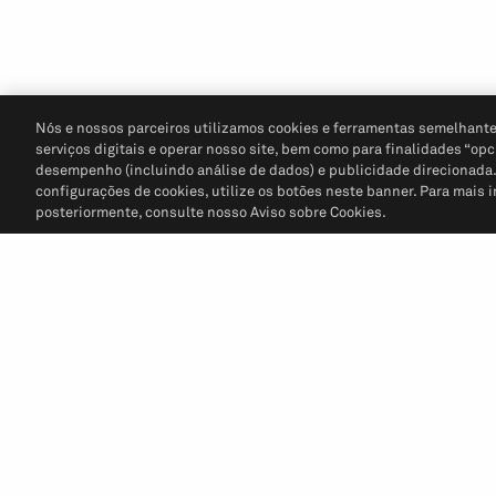
Nós e nossos parceiros utilizamos cookies e ferramentas semelhante
serviços digitais e operar nosso site, bem como para finalidades “opc
desempenho (incluindo análise de dados) e publicidade direcionada. P
configurações de cookies, utilize os botões neste banner. Para mais 
posteriormente, consulte nosso Aviso sobre Cookies.