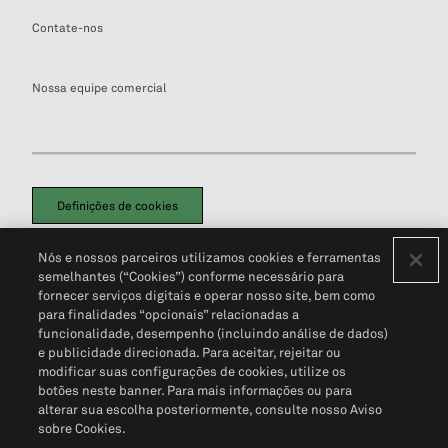
Contate-nos
Nossa equipe comercial
Definições de cookies
Disclaimers Legais
Termos de Uso
Aviso de Cookies
Nós e nossos parceiros utilizamos cookies e ferramentas
Política de Privacidade
Portal de privacidade do cliente (em inglês)
semelhantes (“Cookies”) conforme necessário para
Não Venda Minhas Informações Pessoais
© 2026 S&P Global
fornecer serviços digitais e operar nosso site, bem como
para finalidades “opcionais” relacionadas a
funcionalidade, desempenho (incluindo análise de dados)
e publicidade direcionada. Para aceitar, rejeitar ou
modificar suas configurações de cookies, utilize os
botões neste banner. Para mais informações ou para
alterar sua escolha posteriormente, consulte nosso Aviso
sobre Cookies.