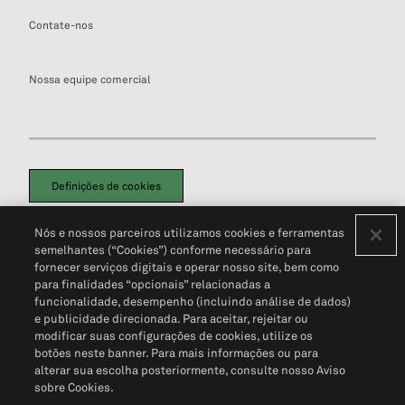
Contate-nos
Nossa equipe comercial
Definições de cookies
Disclaimers Legais
Termos de Uso
Aviso de Cookies
Nós e nossos parceiros utilizamos cookies e ferramentas
Política de Privacidade
Portal de privacidade do cliente (em inglês)
semelhantes (“Cookies”) conforme necessário para
Não Venda Minhas Informações Pessoais
© 2026 S&P Global
fornecer serviços digitais e operar nosso site, bem como
para finalidades “opcionais” relacionadas a
funcionalidade, desempenho (incluindo análise de dados)
e publicidade direcionada. Para aceitar, rejeitar ou
modificar suas configurações de cookies, utilize os
botões neste banner. Para mais informações ou para
alterar sua escolha posteriormente, consulte nosso Aviso
sobre Cookies.