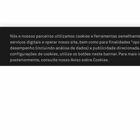
Nós e nossos parceiros utilizamos cookies e ferramentas semelhante
serviços digitais e operar nosso site, bem como para finalidades “opc
desempenho (incluindo análise de dados) e publicidade direcionada. P
configurações de cookies, utilize os botões neste banner. Para mais 
posteriormente, consulte nosso Aviso sobre Cookies.