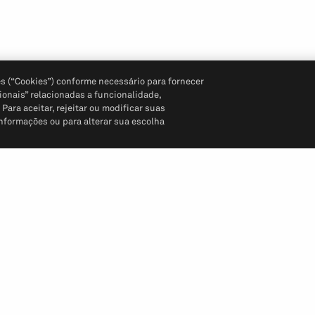
s (“Cookies”) conforme necessário para fornecer
ionais” relacionadas a funcionalidade,
ara aceitar, rejeitar ou modificar suas
informações ou para alterar sua escolha
Siga-nos