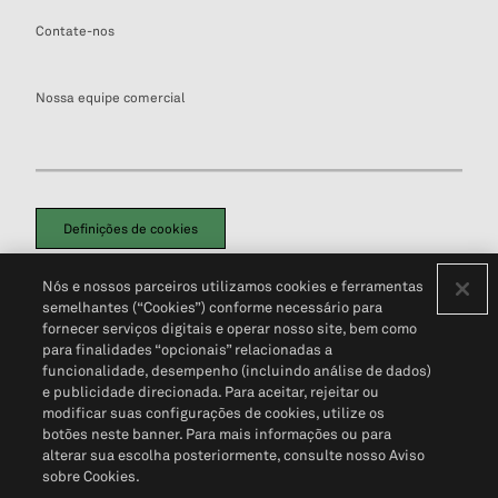
Contate-nos
Nossa equipe comercial
Definições de cookies
Disclaimers Legais
Termos de Uso
Aviso de Cookies
Nós e nossos parceiros utilizamos cookies e ferramentas
Política de Privacidade
Portal de privacidade do cliente (em inglês)
semelhantes (“Cookies”) conforme necessário para
Não Venda Minhas Informações Pessoais
© 2026 S&P Global
fornecer serviços digitais e operar nosso site, bem como
para finalidades “opcionais” relacionadas a
funcionalidade, desempenho (incluindo análise de dados)
e publicidade direcionada. Para aceitar, rejeitar ou
modificar suas configurações de cookies, utilize os
botões neste banner. Para mais informações ou para
alterar sua escolha posteriormente, consulte nosso Aviso
sobre Cookies.