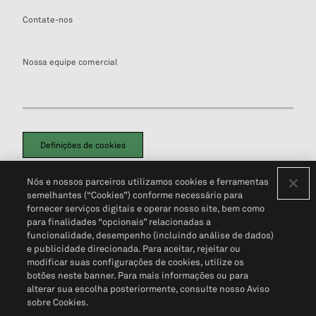
Contate-nos
Nossa equipe comercial
Definições de cookies
Disclaimers Legais
Termos de Uso
Aviso de Cookies
Nós e nossos parceiros utilizamos cookies e ferramentas
Política de Privacidade
Portal de privacidade do cliente (em inglês)
semelhantes (“Cookies”) conforme necessário para
Não Venda Minhas Informações Pessoais
© 2026 S&P Global
fornecer serviços digitais e operar nosso site, bem como
para finalidades “opcionais” relacionadas a
funcionalidade, desempenho (incluindo análise de dados)
e publicidade direcionada. Para aceitar, rejeitar ou
modificar suas configurações de cookies, utilize os
botões neste banner. Para mais informações ou para
alterar sua escolha posteriormente, consulte nosso Aviso
sobre Cookies.