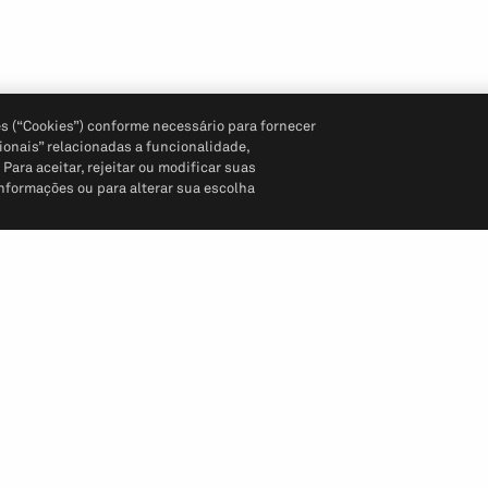
s (“Cookies”) conforme necessário para fornecer
ionais” relacionadas a funcionalidade,
ara aceitar, rejeitar ou modificar suas
informações ou para alterar sua escolha
Siga-nos