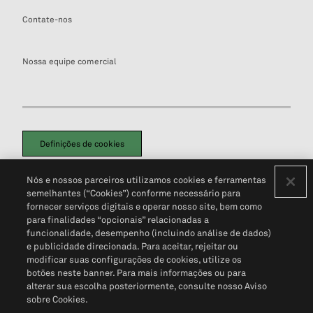
Contate-nos
Nossa equipe comercial
Definições de cookies
Disclaimers Legais
Termos de Uso
Aviso de Cookies
Nós e nossos parceiros utilizamos cookies e ferramentas
Política de Privacidade
Portal de privacidade do cliente (em inglês)
semelhantes (“Cookies”) conforme necessário para
Não Venda Minhas Informações Pessoais
© 2026 S&P Global
fornecer serviços digitais e operar nosso site, bem como
para finalidades “opcionais” relacionadas a
funcionalidade, desempenho (incluindo análise de dados)
e publicidade direcionada. Para aceitar, rejeitar ou
modificar suas configurações de cookies, utilize os
botões neste banner. Para mais informações ou para
alterar sua escolha posteriormente, consulte nosso Aviso
sobre Cookies.