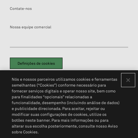
Contate-nos
Nossa equipe comercial
Definições de cookies
Disclaimers Legais
Termos de Uso
Aviso de Cookies
Nós e nossos parceiros utilizamos cookies e ferramentas
Política de Privacidade
Portal de privacidade do cliente (em inglês)
semelhantes (“Cookies”) conforme necessário para
Não Venda Minhas Informações Pessoais
© 2026 S&P Global
fornecer serviços digitais e operar nosso site, bem como
para finalidades “opcionais” relacionadas a
funcionalidade, desempenho (incluindo análise de dados)
e publicidade direcionada. Para aceitar, rejeitar ou
modificar suas configurações de cookies, utilize os
botões neste banner. Para mais informações ou para
alterar sua escolha posteriormente, consulte nosso Aviso
sobre Cookies.