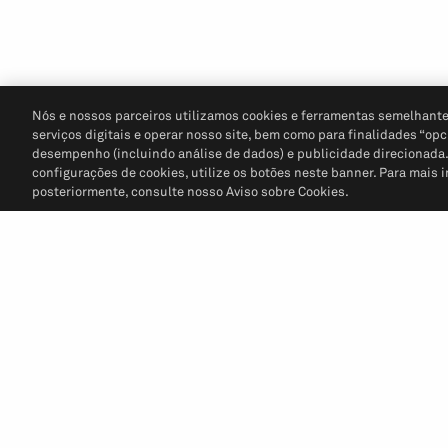
Nós e nossos parceiros utilizamos cookies e ferramentas semelhante
serviços digitais e operar nosso site, bem como para finalidades “opc
desempenho (incluindo análise de dados) e publicidade direcionada. P
configurações de cookies, utilize os botões neste banner. Para mais 
posteriormente, consulte nosso Aviso sobre Cookies.