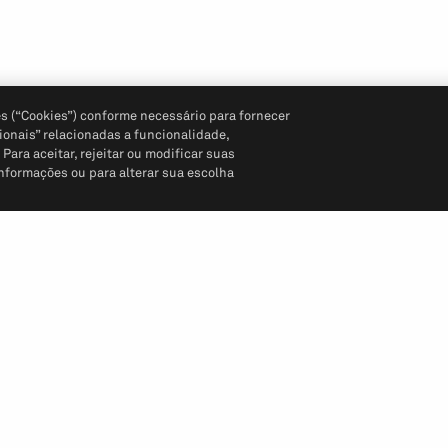
s (“Cookies”) conforme necessário para fornecer
ionais” relacionadas a funcionalidade,
ara aceitar, rejeitar ou modificar suas
informações ou para alterar sua escolha
Siga-nos