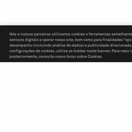
Nós e nossos parceiros utilizamos cookies e ferramentas semelhante
serviços digitais e operar nosso site, bem como para finalidades “opc
desempenho (incluindo análise de dados) e publicidade direcionada. P
configurações de cookies, utilize os botões neste banner. Para mais 
posteriormente, consulte nosso Aviso sobre Cookies.