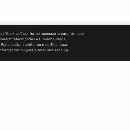
s (“Cookies”) conforme necessário para fornecer
ionais” relacionadas a funcionalidade,
ara aceitar, rejeitar ou modificar suas
informações ou para alterar sua escolha
Siga-nos