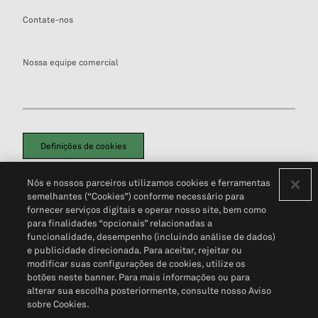
Contate-nos
Nossa equipe comercial
Definições de cookies
Disclaimers Legais
Termos de Uso
Aviso de Cookies
Nós e nossos parceiros utilizamos cookies e ferramentas
Política de Privacidade
Portal de privacidade do cliente (em inglês)
semelhantes (“Cookies”) conforme necessário para
Não Venda Minhas Informações Pessoais
© 2026 S&P Global
fornecer serviços digitais e operar nosso site, bem como
para finalidades “opcionais” relacionadas a
funcionalidade, desempenho (incluindo análise de dados)
e publicidade direcionada. Para aceitar, rejeitar ou
modificar suas configurações de cookies, utilize os
botões neste banner. Para mais informações ou para
alterar sua escolha posteriormente, consulte nosso Aviso
sobre Cookies.