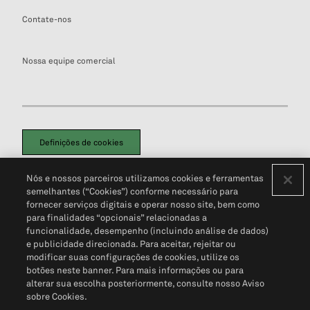
Contate-nos
Nossa equipe comercial
Definições de cookies
Disclaimers Legais
Termos de Uso
Aviso de Cookies
Nós e nossos parceiros utilizamos cookies e ferramentas
Política de Privacidade
Portal de privacidade do cliente (em inglês)
semelhantes (“Cookies”) conforme necessário para
Não Venda Minhas Informações Pessoais
© 2026 S&P Global
fornecer serviços digitais e operar nosso site, bem como
para finalidades “opcionais” relacionadas a
funcionalidade, desempenho (incluindo análise de dados)
e publicidade direcionada. Para aceitar, rejeitar ou
modificar suas configurações de cookies, utilize os
botões neste banner. Para mais informações ou para
alterar sua escolha posteriormente, consulte nosso Aviso
sobre Cookies.