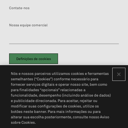
Contate-nos
Nossa equipe comercial
Definições de cookies
Disclaimers Legais
Termos de Uso
Aviso de Cookies
Nós e nossos parceiros utilizamos cookies e ferramentas
Política de Privacidade
Portal de privacidade do cliente (em inglês)
semelhantes (“Cookies”) conforme necessário para
Não Venda Minhas Informações Pessoais
© 2026 S&P Global
fornecer serviços digitais e operar nosso site, bem como
para finalidades “opcionais” relacionadas a
funcionalidade, desempenho (incluindo análise de dados)
e publicidade direcionada. Para aceitar, rejeitar ou
modificar suas configurações de cookies, utilize os
botões neste banner. Para mais informações ou para
alterar sua escolha posteriormente, consulte nosso Aviso
sobre Cookies.