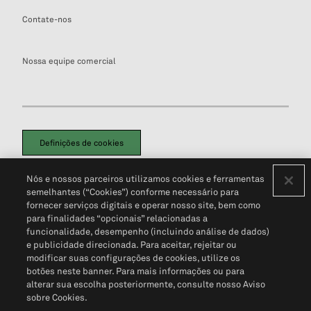
Contate-nos
Nossa equipe comercial
Definições de cookies
Disclaimers Legais
Termos de Uso
Aviso de Cookies
Nós e nossos parceiros utilizamos cookies e ferramentas
Política de Privacidade
Portal de privacidade do cliente (em inglês)
semelhantes (“Cookies”) conforme necessário para
Não Venda Minhas Informações Pessoais
© 2026 S&P Global
fornecer serviços digitais e operar nosso site, bem como
para finalidades “opcionais” relacionadas a
funcionalidade, desempenho (incluindo análise de dados)
e publicidade direcionada. Para aceitar, rejeitar ou
modificar suas configurações de cookies, utilize os
botões neste banner. Para mais informações ou para
alterar sua escolha posteriormente, consulte nosso Aviso
sobre Cookies.