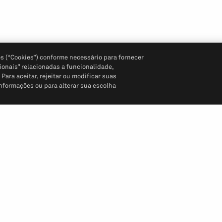
s (“Cookies”) conforme necessário para fornecer
ionais” relacionadas a funcionalidade,
ara aceitar, rejeitar ou modificar suas
informações ou para alterar sua escolha
Siga-nos