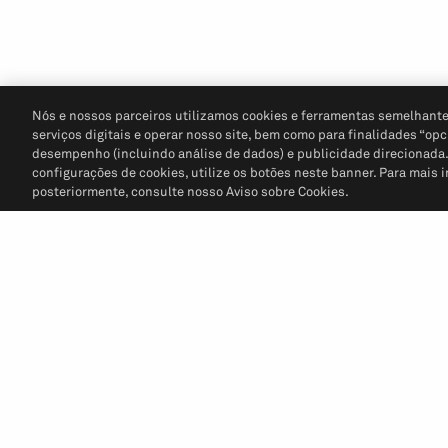
Nós e nossos parceiros utilizamos cookies e ferramentas semelhante
serviços digitais e operar nosso site, bem como para finalidades “opc
desempenho (incluindo análise de dados) e publicidade direcionada. P
configurações de cookies, utilize os botões neste banner. Para mais 
posteriormente, consulte nosso Aviso sobre Cookies.