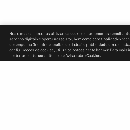
Nós e nossos parceiros utilizamos cookies e ferramentas semelhante
serviços digitais e operar nosso site, bem como para finalidades “opc
desempenho (incluindo análise de dados) e publicidade direcionada. P
configurações de cookies, utilize os botões neste banner. Para mais 
posteriormente, consulte nosso Aviso sobre Cookies.