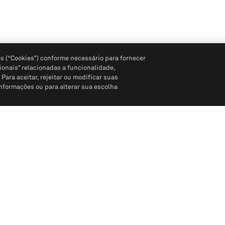
s (“Cookies”) conforme necessário para fornecer
ionais” relacionadas a funcionalidade,
ara aceitar, rejeitar ou modificar suas
informações ou para alterar sua escolha
Siga-nos