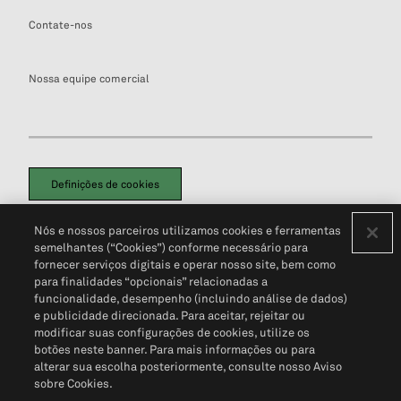
Contate-nos
Nossa equipe comercial
Definições de cookies
Disclaimers Legais
Termos de Uso
Aviso de Cookies
Nós e nossos parceiros utilizamos cookies e ferramentas
Política de Privacidade
Portal de privacidade do cliente (em inglês)
semelhantes (“Cookies”) conforme necessário para
Não Venda Minhas Informações Pessoais
© 2026 S&P Global
fornecer serviços digitais e operar nosso site, bem como
para finalidades “opcionais” relacionadas a
funcionalidade, desempenho (incluindo análise de dados)
e publicidade direcionada. Para aceitar, rejeitar ou
modificar suas configurações de cookies, utilize os
botões neste banner. Para mais informações ou para
alterar sua escolha posteriormente, consulte nosso Aviso
sobre Cookies.