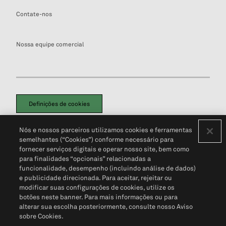
Contate-nos
Nossa equipe comercial
Definições de cookies
Disclaimers Legais
Termos de Uso
Aviso de Cookies
Nós e nossos parceiros utilizamos cookies e ferramentas
Política de Privacidade
Portal de privacidade do cliente (em inglês)
semelhantes (“Cookies”) conforme necessário para
Não Venda Minhas Informações Pessoais
© 2026 S&P Global
fornecer serviços digitais e operar nosso site, bem como
para finalidades “opcionais” relacionadas a
funcionalidade, desempenho (incluindo análise de dados)
e publicidade direcionada. Para aceitar, rejeitar ou
modificar suas configurações de cookies, utilize os
botões neste banner. Para mais informações ou para
alterar sua escolha posteriormente, consulte nosso Aviso
sobre Cookies.