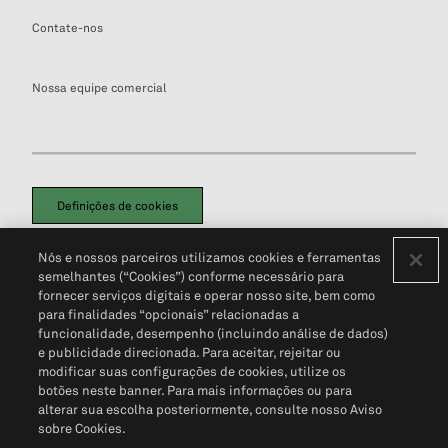
Contate-nos
Nossa equipe comercial
Definições de cookies
Disclaimers Legais
Termos de Uso
Aviso de Cookies
Nós e nossos parceiros utilizamos cookies e ferramentas
Política de Privacidade
Portal de privacidade do cliente (em inglês)
semelhantes (“Cookies”) conforme necessário para
Não Venda Minhas Informações Pessoais
© 2026 S&P Global
fornecer serviços digitais e operar nosso site, bem como
para finalidades “opcionais” relacionadas a
funcionalidade, desempenho (incluindo análise de dados)
e publicidade direcionada. Para aceitar, rejeitar ou
modificar suas configurações de cookies, utilize os
botões neste banner. Para mais informações ou para
alterar sua escolha posteriormente, consulte nosso Aviso
sobre Cookies.