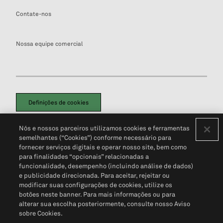
Contate-nos
Nossa equipe comercial
Definições de cookies
Disclaimers Legais
Termos de Uso
Aviso de Cookies
Nós e nossos parceiros utilizamos cookies e ferramentas
Política de Privacidade
Portal de privacidade do cliente (em inglês)
semelhantes (“Cookies”) conforme necessário para
Não Venda Minhas Informações Pessoais
© 2026 S&P Global
fornecer serviços digitais e operar nosso site, bem como
para finalidades “opcionais” relacionadas a
funcionalidade, desempenho (incluindo análise de dados)
e publicidade direcionada. Para aceitar, rejeitar ou
modificar suas configurações de cookies, utilize os
botões neste banner. Para mais informações ou para
alterar sua escolha posteriormente, consulte nosso Aviso
sobre Cookies.