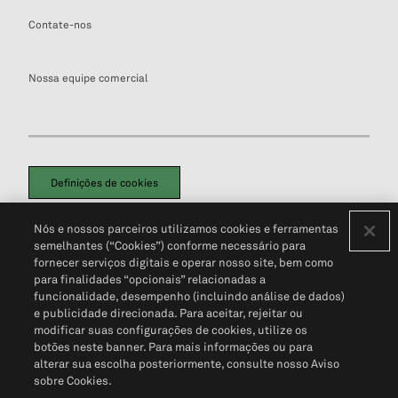
Contate-nos
Nossa equipe comercial
Definições de cookies
Disclaimers Legais
Termos de Uso
Aviso de Cookies
Nós e nossos parceiros utilizamos cookies e ferramentas
Política de Privacidade
Portal de privacidade do cliente (em inglês)
semelhantes (“Cookies”) conforme necessário para
Não Venda Minhas Informações Pessoais
© 2026 S&P Global
fornecer serviços digitais e operar nosso site, bem como
para finalidades “opcionais” relacionadas a
funcionalidade, desempenho (incluindo análise de dados)
e publicidade direcionada. Para aceitar, rejeitar ou
modificar suas configurações de cookies, utilize os
botões neste banner. Para mais informações ou para
alterar sua escolha posteriormente, consulte nosso Aviso
sobre Cookies.