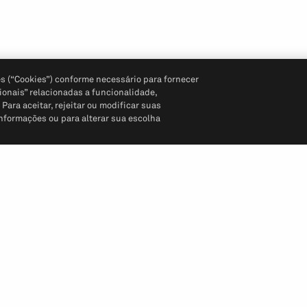
s (“Cookies”) conforme necessário para fornecer
ionais” relacionadas a funcionalidade,
ara aceitar, rejeitar ou modificar suas
informações ou para alterar sua escolha
Siga-nos