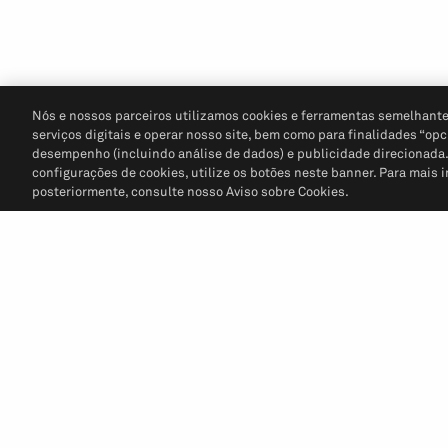
Nós e nossos parceiros utilizamos cookies e ferramentas semelhante
serviços digitais e operar nosso site, bem como para finalidades “opc
desempenho (incluindo análise de dados) e publicidade direcionada. P
configurações de cookies, utilize os botões neste banner. Para mais 
posteriormente, consulte nosso Aviso sobre Cookies.