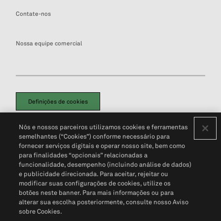
Contate-nos
Nossa equipe comercial
Definições de cookies
Disclaimers Legais
Termos de Uso
Aviso de Cookies
Nós e nossos parceiros utilizamos cookies e ferramentas
Política de Privacidade
Portal de privacidade do cliente (em inglês)
semelhantes (“Cookies”) conforme necessário para
Não Venda Minhas Informações Pessoais
© 2026 S&P Global
fornecer serviços digitais e operar nosso site, bem como
para finalidades “opcionais” relacionadas a
funcionalidade, desempenho (incluindo análise de dados)
e publicidade direcionada. Para aceitar, rejeitar ou
modificar suas configurações de cookies, utilize os
botões neste banner. Para mais informações ou para
alterar sua escolha posteriormente, consulte nosso Aviso
sobre Cookies.