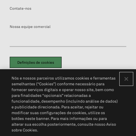
Contate-nos
Nossa equipe comercial
Definições de cookies
Disclaimers Legais
Termos de Uso
Aviso de Cookies
Nós e nossos parceiros utilizamos cookies e ferramentas
Política de Privacidade
Portal de privacidade do cliente (em inglês)
semelhantes (“Cookies”) conforme necessário para
Não Venda Minhas Informações Pessoais
© 2026 S&P Global
fornecer serviços digitais e operar nosso site, bem como
para finalidades “opcionais” relacionadas a
funcionalidade, desempenho (incluindo análise de dados)
e publicidade direcionada. Para aceitar, rejeitar ou
modificar suas configurações de cookies, utilize os
botões neste banner. Para mais informações ou para
alterar sua escolha posteriormente, consulte nosso Aviso
sobre Cookies.